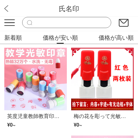
氏名印
はんこ市場
新着順
価格が安い順
価格が高い順
英度児童教師教育印鑑1年生時計印鑑道具教具時計盤時間印鑑数学教師用小学生児童学習印鑑印鑑qc章20*20
梅の花を彫って光敏な人名の印鑑をかぶらないで名前の私印の名前を作って手書きで署名します個人は印鑑の赤い殻の2枚で1本の油を入れます
¥0~
¥0~