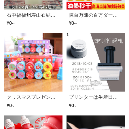
石中福福州寿山石結晶白芙蓉石《瑞獣呈祥》方正章楕円印印印印鑑材料篆刻石珍品印石彫刻石プレゼント
陳百万陳の百万ダースのバーコードとロット番号のスーパーマーケットの価格の賞味期限コードは手で計算機を回転して印刷します。
¥0~
¥0~
クリスマスプレゼントの露店卸売り旭澤文具卸売りプラスチックキャラクター印鑑小印鑑幼稚園子供励志教具一箱10個入り
プリンターは生産日を印刷して小型の化粧品の食品の賞味期限を記録します。
¥0~
¥0~