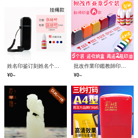
姓名印鉴订刻姓名个人用签名手印印刻字订作押圧式diy个人名章オフィスポータブル医师银行柜员会计作业Oda Mail黑色挂绳款(13 x 5 mm)
批改作業印鑑教師印鑑セット先生が作業コメントを添削して捺印し、表彰します。英語が上手で、小学生が五つの箱を奨励します。
¥0~
¥0~