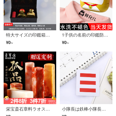
特大サイズの印鑑箱は多機能携帯に印肉捺印台会社の領収書を持参して箱の公印を整理します。
1子供の名前の印鑑防水名前ステッカー刺繍幼稚園の名前は、布を貼ると制服が免除されます。オーダメールwj共通モデルのレッサーパンダ（備考名前）
¥0~
¥0~
栄宝斎石章料ラオス素章孤品文房四宝書法中国画の毛筆金石彫刻印鑑石材彫刻章毛筆書法国画の名前章古玩收藏石ラオス石素章孤品8
小隊長は鉄棒小隊長の中で、大隊長は少先隊の標識をつけています。鉄棒二本、腕章三本です。