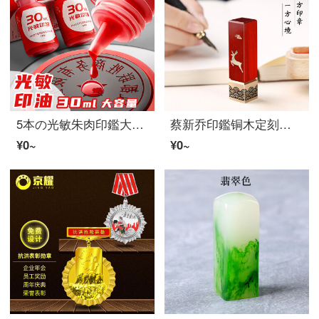
5本の光敏朱肉印鑑大容量の光敏公印印印印台朱肉の速乾朱肉の速乾印インキの領収書の捺印専用原子朱肉の章捺印インキの印肉【大容量】原子朱肉/50 ml/5本
蔡新乔印鑑铜木定刻名字印鑑文创朋友老师生日礼物古风私人オーダーメイル個人用书法藏书章篆刻章企业定刻礼品印鑑 福字款铜木印鑑
¥0~
¥0~