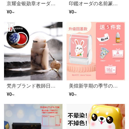
京耀金银勋章オーダーメイル抗洪表彰奖章定做荣誉功勋章奖牌オーダーメイル功勋奖品荣誉奖章定做公司退休礼品纪念勋章オーダーメイル オーダーメイル请联系客服
印鑑オーダの名前篆刻個人は硬筆書画と書画の篆書で蔵書を捺印して注文して捺印します。エメラルドグリーン-1.2 cm（流蘇がない）章+印肉+印鑑ケース
¥0~
¥0~
梵卉ブランド教師日プレゼント女性教師印鑑姓名オーダーメイド個人篆刻玉書道蔵書中国風古風伴手土産名前印鑑オーダメール誕生日プレゼント水墨凍石角印（25 mm*65 mm）
美煌新学期の季节の幼稚园の布団の名前は名前を贴って印鉴を贴って、简易でアイロンをかけて服を着て名前を刺繍します。子供の就园のアイデアの名前はアイロンをかけて布オーダの名前を贴ります。
¥0~
¥0~