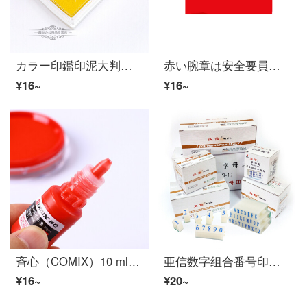
カラー印鑑印泥大判の指サック印台の金の黒い長方形の印油黄色
赤い腕章は安全要員の治安パトロール当番の腕章をカスタマイズできます。
¥16~
¥16~
斉心（COMIX）10 ml財務印鑑速乾原子印鑑用印鑑捺印台専用油単瓶B 3712
亜信数字组合番号印英文组合アルファベット印刷自由组合印047/S-4デジタル印刷(6.1*11*37)1セット
¥16~
¥20~