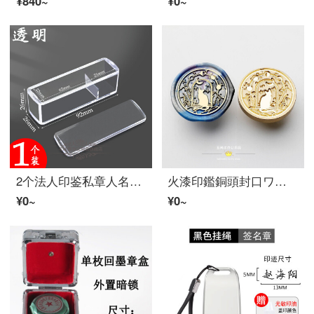
¥840~
¥0~
2个法人印鉴私章人名章箱书道书画装印鉴的姓名章收纳盒章子方形放私名章箱单个携帯印泥箱小号【滑盖款】1个装/透明/中号
火漆印鑑銅頭封口ワックススタンプ手紙封筒プレゼント招待状シール手帳密封招待状浮彫火漆ワックス印鑑頭盗星の猫
¥0~
¥0~