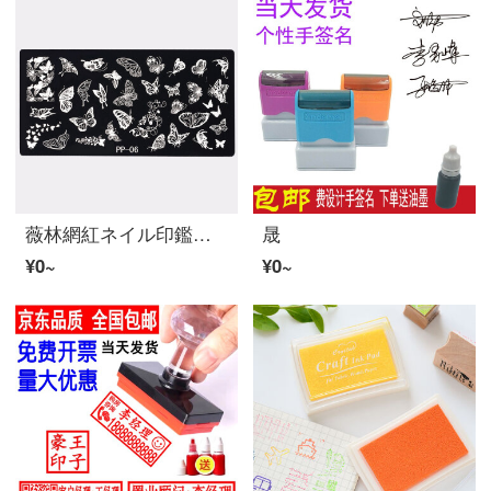
薇林網紅ネイル印鑑法式ブレードセット透明シリコンテープブレード鋼板プリントテンプレート転写工具蝶セット
晟
¥0~
¥0~