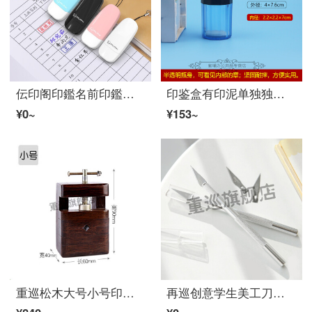
伝印阁印鑑名前印鑑自动押圧式个人用名前小印鑑実习サイエンナースサイン章携帯型印鑑鑑定刻印カウンター员财务订刻字盖章光敏章ピンクケース(印迹5*13 MM)+挂縄
印鉴盒有印泥单独独立章盒携帯式私章人名章法人章方形収納盒プラスチック放章多种規格印鉴盒【1622】2.2*2.2*7 cm人名章盒一个
¥0~
¥153~
重巡松木大号小号印床刻床実木治具石材印鑑刻章固定篆刻工具用具セット木印床大号(11.5 x 8.5 x 5.5 cm)
再巡创意学生美工刀小刀快递开箱拆消しゴム章手笔刀手帐手帐刻刀刃10枚刃