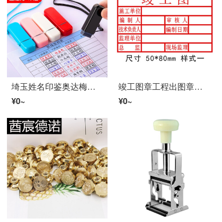
埼玉姓名印鉴奥达梅尔刻章姓名小印鉴医师看护师萨伊伊桑章子个人用签名光敏章印定做柜员个人捺印制作检查合格章定做黑色
竣工图章工程出图章定制刻章自动押圧式オイルマイルフォトリソグラフィー制作自动出油寸法50*80様式一
¥0~
¥0~