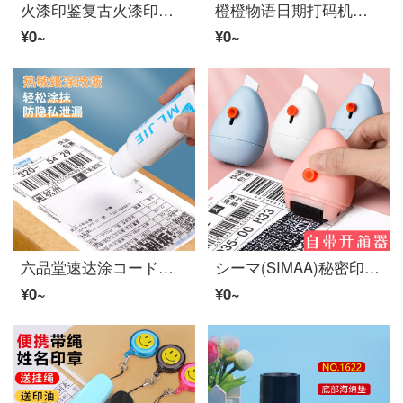
火漆印鉴复古火漆印鉴章头円形方形铜3 D浮雕火漆印鉴头草花祝福语アニメバラ生命树
橙橙物语日期打码机打生产日期回转印鉴喷码机印鉴ラベルバーコード番号机A 7 3 X 5実体
¥0~
¥0~
六品堂速达涂コード笔热敏纸涂改液乱コード秘密保持印鉴速达单信息消除器プライバシー笔开箱涂改器涂布住所カバー漏れ防止涂鸦カバー笔ボトル20 ml消字款
シーマ(SIMAA)秘密印鑑ローラー式乱符号印鑑速達塗装住所プライバシー秘密漏洩防止塗布私密請求書ファイルカバー保護神器落書き19785
¥0~
¥0~