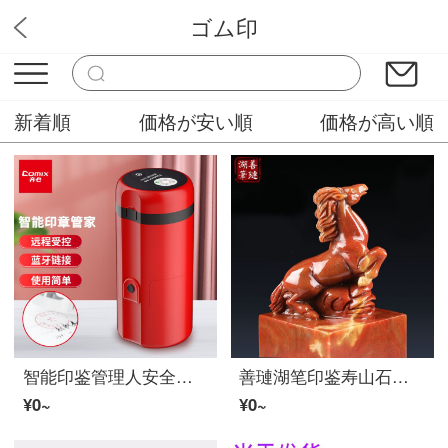
ゴム印
はんこ市場
新着順
価格が安い順
価格が高い順
智能印鉴管理人安全携帯可监视小プログラム管理(アップグレード金)B 3950
善璉湖笔印鉴寿山石马到成功玉璽摆件印鉴篆刻石材章奥达梅尔马到成功
¥0~
¥0~