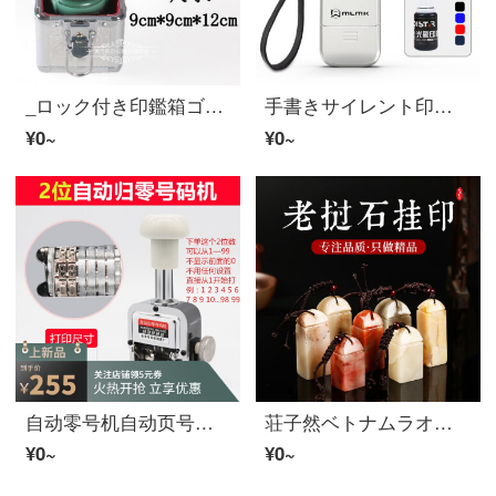
_ロック付き印鑑箱ゴム印鑑箱アルミニウム合金材質印鑑箱大きいサイズ印鑑箱新型公印財務インボイス章貯蔵箱高機能印鑑箱新型偽造防止単枚9*9*12 cm
手書きサイレント印鑑オリジナル金属合金氏名印鑑オーダースタンプ看護師自動押印式印鑑金属合金金（5*13 MM）+黒色皮紐
¥0~
¥0~
自动零号机自动页号机自动零回零0打码器档案打码机联语2位数1-99から前の0デフォルト1を表示しません
荘子然ベトナムラオス石印鑑小掛印石材篆刻印鑑石姓名印鑑料無刻字印面1.5-1.5 cm高さ3 cm
¥0~
¥0~