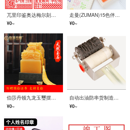
兀里印鉴奥达梅尔刻章ゴム印奥达梅尔定做雕刻印鉴QRコード印鉴定做个人用姓名电话私章万次章圆形长形印鉴20 x 40 mm
走曼(ZUMAN)15色伴侣方块凹腰简约按指彩色印泥印台财务捺印印印印鉴油事务文具单装【ランダム色】
¥0~
¥0~
伯莎丹顿九龙玉璽摆件龙头印鉴篆刻字伝国福玉璽大印オフィステーブル官印开业赠送黄玉30 x 30高35 cm台座锦箱证明书
自动出油防串货制造开锁打广告海綿ローラー回転ローラー4*12 cm 100 ml朱肉
¥0~
¥0~