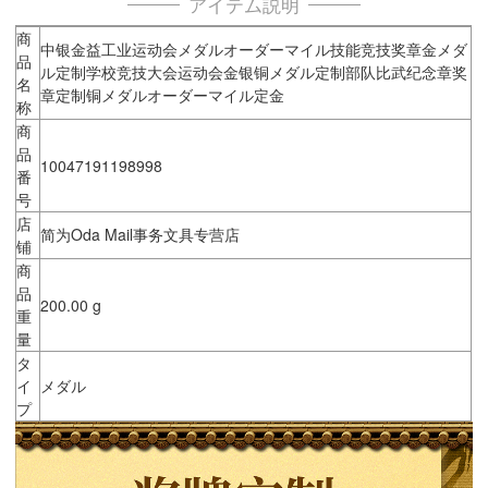
アイテム説明
商
中银金益工业运动会メダルオーダーマイル技能竞技奖章金メダ
品
ル定制学校竞技大会运动会金银铜メダル定制部队比武纪念章奖
名
章定制铜メダルオーダーマイル定金
称
商
品
10047191198998
番
号
店
简为Oda Mail事务文具专营店
铺
商
品
200.00 g
重
量
タ
イ
メダル
プ