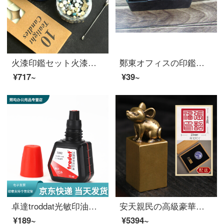
火漆印鑑セット火漆小溶炉火漆印鑑セット火漆さじ封筒封口火漆蝋粒星空ハンドル手帐印鑑静谧北欧ワックスセット14点セット
鄭東オフィスの印鑑の名前の印鑑箱の人の名前の印鑑の箱の有機的なガラスの印鑑の包装の箱の黒色は印鑑の20 X 200 X 70 MMを詰めることができます。
¥717~
¥39~
卓達troddat光敏印油赤い印鑑水速乾青黒色印泥油財務姓名コメント章油原子専用印油公印領収書の章を補充します。
安天親民の高級豪華な贈り物十二支の真鍮の印鑑の名前オーダ印鑑の印鑑を作りました。個人名の個人印鑑と書道印鑑の篆刻章を作りました。
¥189~
¥5394~