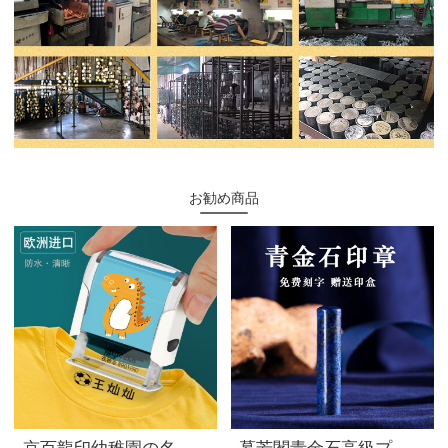
お勧め商品
京百龍印幼稚園の名前は防水名前の印鑑を貼っています。注文した赤ちゃんの名前は印鑑を押してください。
慕芳閣青金石高級プレゼントの誕生日捺印印日本留学印鑑玉結婚プレゼント彫って名前捺印して注文しました。オーダメード篆刻円印創意は友達に円章1.5 cm（印箱を含む）を送ります。