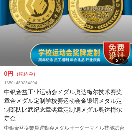
3
/
7
0円
(税込み)
16501459254294
中银金益工业运动会メダル奥达梅尔技术赛奖
章金メダル定制学校赛运动会金银铜メダル定
制部队比武纪念章奖章定制铜メダル奥达梅尔
定金
中銀金益従業員運動会メダルオーダーマイル技能試合