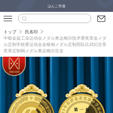
はんこ市場
トップ
氏名印
中银金益工业运动会メダル奥达梅尔技术赛奖章金メダ
ル定制学校赛运动会金银铜メダル定制部队比武纪念章
奖章定制铜メダル奥达梅尔定金