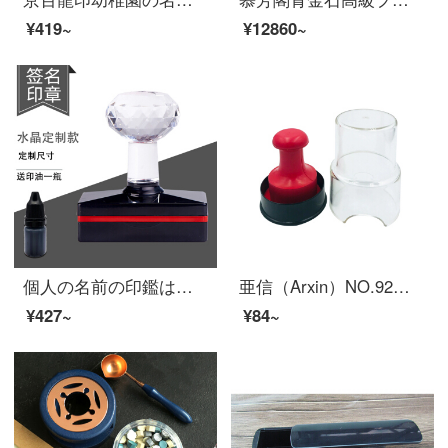
¥419~
¥12860~
個人の名前の印鑑は手書きで署名して捺印します。個性的なサインを書いて、自分の名前の印鑑を書いてください。×40 mm
亜信（Arxin）NO.92精製豪華印鑑ケース付印鑑ケース直径42 mm/50 mm
¥427~
¥84~