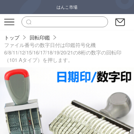
はんこ市場
トップ
回転印鑑
ファイル番号の数字日付は印鑑符号化機
6/8/11/12/15/16/17/18/19/20/21の8桁の数字の回転印
（101 Aタイプ）を押します。