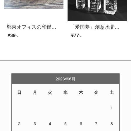
鄭東オフィスの印鑑の名前の印鑑箱の人の名前の印鑑の箱の有機的なガラスの印鑑の包装の箱の黒色は印鑑の20 X 200 X 70 MMを詰めることができます。
「愛国夢」創意水晶印鑑大学卒業記念品オーダメード同窓会高等学校幼稚園進学クラス全員へのプレゼントプレゼントプレゼントプレゼント印刷箱
¥39~
¥77~
2026年8月
日
月
火
水
木
金
土
1
2
3
4
5
6
7
8