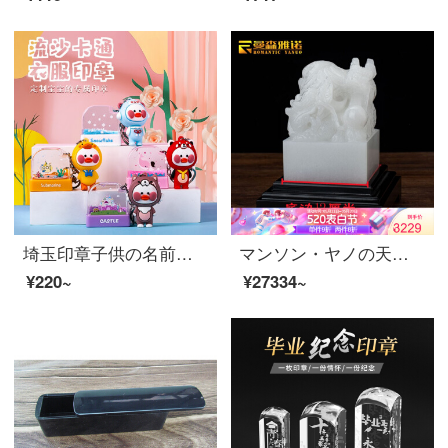
埼玉印章子供の名前の印鑑を作って、名前を防水洗濯します。色落ちしない服を作ってください。章子幼稚園の子供の服を捺印します。オーダ。メールド小学生の制服は、名前を付けずに黄色の外装を作ってください。
マンソン・ヤノの天然玉璽の大きな印章双龍戯珠家居書房風水印客間装飾置物高級ビジネスプレゼント12 x 12 cm底面
¥220~
¥27334~