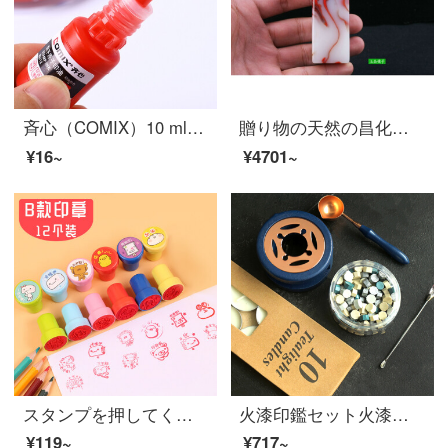
斉心（COMIX）10 ml財務印鑑速乾原子印鑑用印鑑捺印台専用油単瓶B 3712
贈り物の天然の昌化の鶏の血石の四角形の玉の印鑑を見送ります。
¥16~
¥4701~
スタンプを押してください。スタンプを押してください。子供用かわいいキャラクターが素敵です。幼稚園の赤ちゃんセットを表彰します。笑顔とフルーツセットをプレゼントします。
火漆印鑑セット火漆小溶炉火漆印鑑セット火漆さじ封筒封口火漆蝋粒星空ハンドル手帐印鑑静谧北欧ワックスセット14点セット
¥119~
¥717~