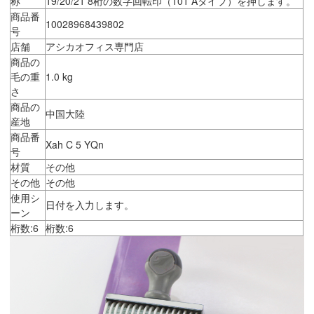
称
19/20/21 8桁の数字回転印（101 Aタイプ）を押します。
商品番
10028968439802
号
店舗
アシカオフィス専門店
商品の
毛の重
1.0 kg
さ
商品の
中国大陸
産地
商品番
Xah C 5 YQn
号
材質
その他
その他
その他
使用シ
日付を入力します。
ーン
桁数:6
桁数:6