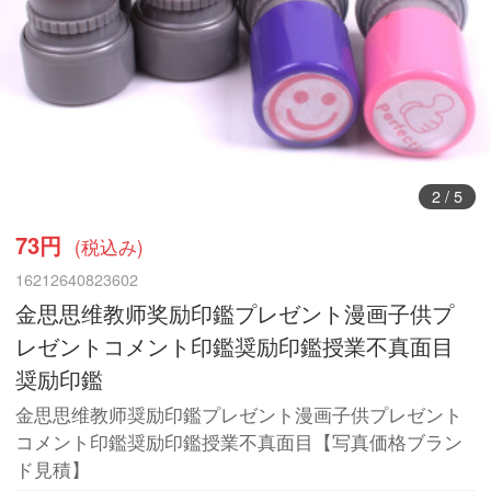
3
/
5
73円
(税込み)
16212640823602
金思思维教师奖励印鑑プレゼント漫画子供プ
レゼントコメント印鑑奨励印鑑授業不真面目
奨励印鑑
金思思维教师奨励印鑑プレゼント漫画子供プレゼント
コメント印鑑奨励印鑑授業不真面目【写真価格ブラン
ド見積】