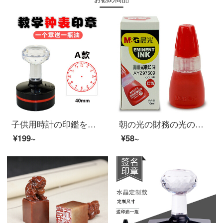
子供用時計の印鑑を注文して時間軸を決めて印を刻んで時間の時計の文字盤の時計の小学生の1学年の幼稚園の小さい印鑑を見分けてA項の40 MMを捺印します。
朝の光の財務の光の敏感な印油の赤色の円形の透明な青色の速乾印台の法人印鑑は印鑑を押してすりつぶします10 ml光敏の印油AY Z 97509(赤)の1つ
¥199~
¥58~