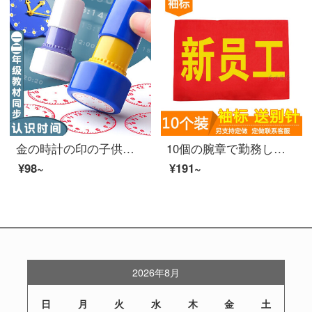
金の時計の印の子供は時計の印の小学生の先生の教具の模型の1、2学年の数学は時計の文字盤を学びます
10個の腕章で勤務している電気溶接工の腕章を注文して、ピン付き安全要員の腕章を注文して、ボランティア治安パトロールの赤い腕章オーダメードを作って、新入社員10個＋ピンをオーダーメードします。
¥98~
¥191~
2026年8月
日
月
火
水
木
金
土