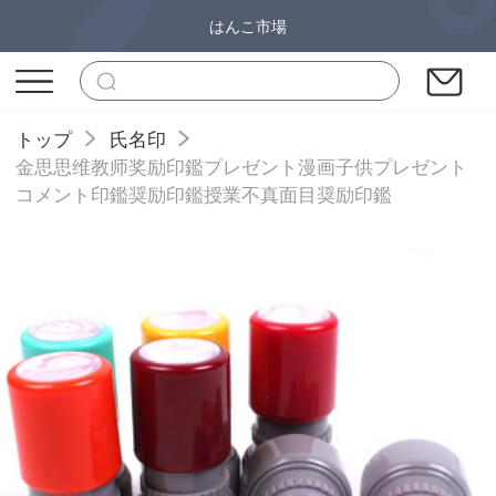
はんこ市場
トップ
氏名印
金思思维教师奖励印鑑プレゼント漫画子供プレゼント
コメント印鑑奨励印鑑授業不真面目奨励印鑑