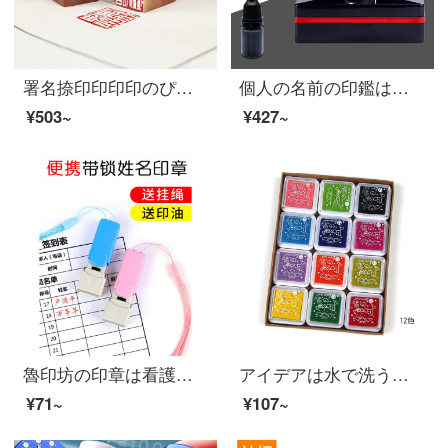
署名捺印印印印のぴんぴんぴん印鑑は注文して篆刻学生個人捺印します。オーダメールドの個人印は捺印します。
個人の名前の印鑑は手書きで署名して捺印します。個性的なサインを書いて、自分の名前の印鑑を書いてください。×40 mm
¥503~
¥427~
魯印坊の印章は看護師の印鑑の名前を押して注文して作らせます。
アイデアは水で洗うことができます。子供用DIY指で泥を描くセットは12色です。
¥71~
¥107~