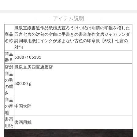
アイテム説明
鳳泉宣紙書道作品紙檀皮宣ろうけつ紙は明清の印鑑を模した
商品
五言七言の対句の空白に手書きの書道創作文房ジャカランダ
名称
詩詞専用紙にインクが滲まない古色の印章款【6枚】七言の
対句
商品
53887105335
番号
店舗
鳳泉文房四宝旗艦店
商品
の毛
500.00 g
の重
さ
商品
の産
中国大陸
地
書画
書画用紙
用紙