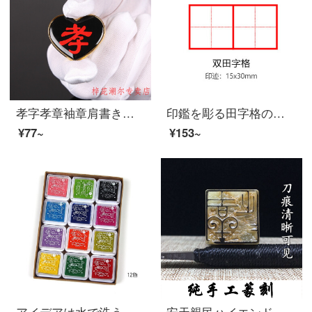
孝字孝章袖章肩書きの胸マークのピン別祭祀告別式用品のハート型の赤い字1つ
印鑑を彫る田字格の印鑑ピンインの田字格の米の字の格の印鑑オーダダのメールドの1学年の小学生は間違いを直して印鑑の先生の教育の光敏の章の子供を教えて捺印して双田の字格を作ります。
¥77~
¥153~