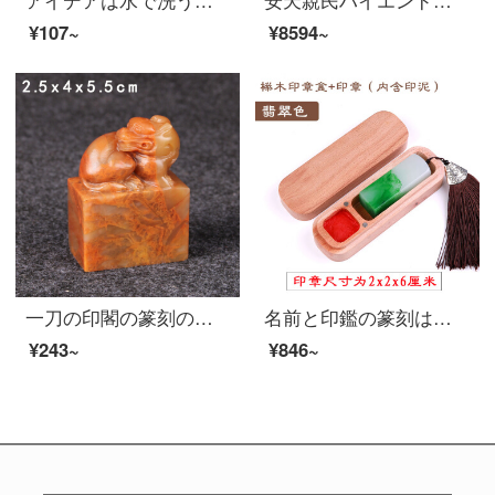
アイデアは水で洗うことができます。子供用DIY指で泥を描くセットは12色です。
安天親民ハイエンド豪華プレゼント手作り印鑑篆刻篆刻印石印章材料石書画書画名章氏名落款蔵書閑章オーダメールド
¥107~
¥8594~
一刀の印閣の篆刻の石の印鑑の寿山の石のピスの勇壮な印の石のチベットの書画の名前の篆刻の練習の印鑑の閑章の2.5 x 4 x 5.5 cm
名前と印鑑の篆刻は個人硬筆書法の印鑑を注文して作られました。手帳の四角形に字を彫ってください。子供の名前と印鑑を作っています。人名教師と学生は印鑑で捺印します。【木箱の金】翡翠色（2センチ）
¥243~
¥846~