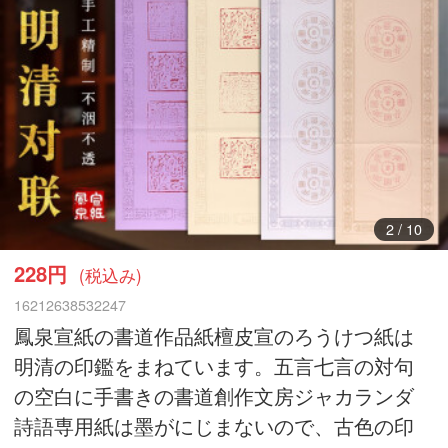
3
/
10
228円
(税込み)
16212638532247
鳳泉宣紙の書道作品紙檀皮宣のろうけつ紙は
明清の印鑑をまねています。五言七言の対句
の空白に手書きの書道創作文房ジャカランダ
詩語専用紙は墨がにじまないので、古色の印