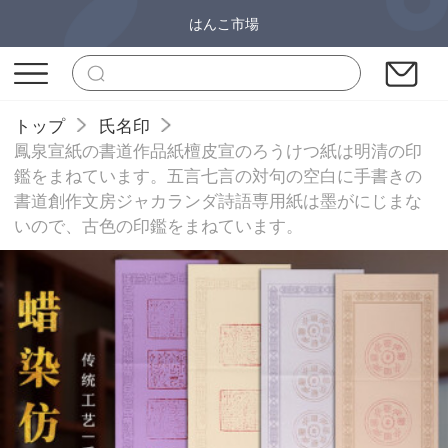
はんこ市場
トップ
氏名印
鳳泉宣紙の書道作品紙檀皮宣のろうけつ紙は明清の印
鑑をまねています。五言七言の対句の空白に手書きの
書道創作文房ジャカランダ詩語専用紙は墨がにじまな
いので、古色の印鑑をまねています。