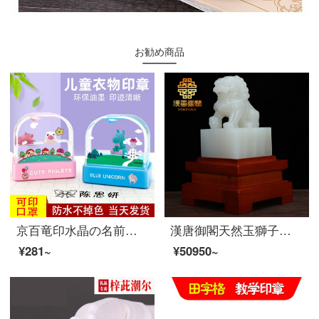
お勧め商品
京百竜印水晶の名前は印鑑を貼って注文して印鑑を注文します。名前は布を貼って、幼稚園の服を縫うことができます。防水名前の印鑑と子供の服を注文します。
漢唐御閣天然玉獅子玉璽の印章の置物は指導先生にビジネスプレゼントの上司の事務机に昇格させます。書斎に飾った工芸品オーダを飾っています。メードはアフガニスタン氷玉獅子の印鑑です。
¥281~
¥50950~